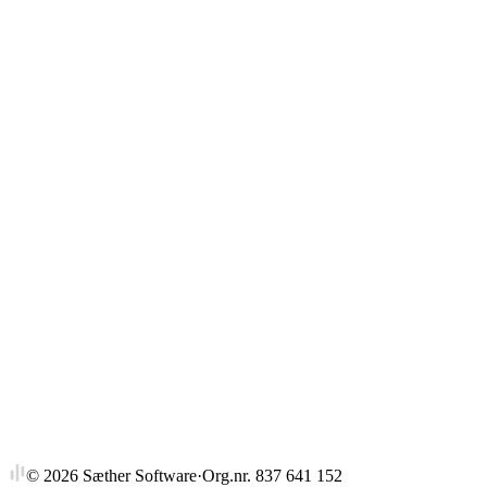
Gjennomsnitt
Strykprosent
©
2026
Sæther Software
·
Org.nr. 837 641 152