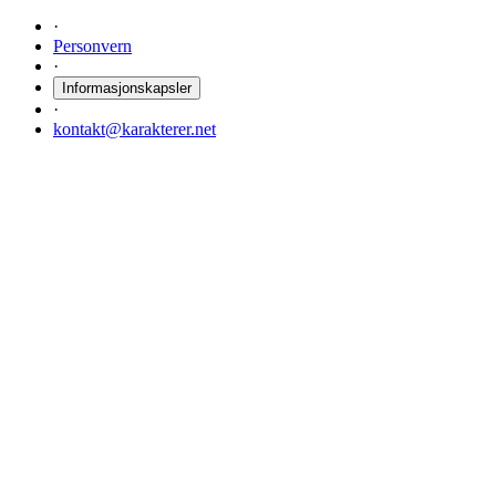
·
Personvern
·
Informasjonskapsler
·
kontakt@karakterer.net