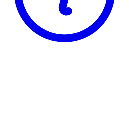
NTNU
ZO2041
Etologi
Visning
Karakterfordeling