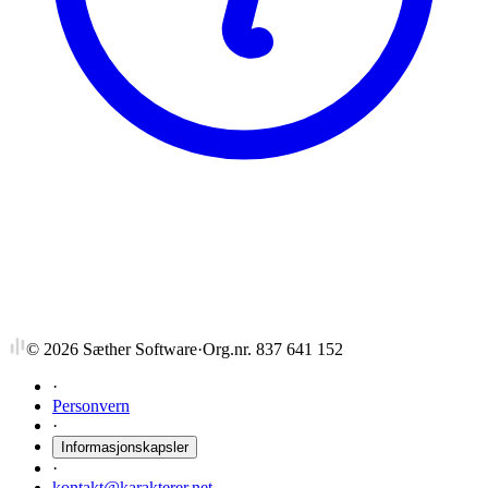
SH
SAM2 CAL
DEL AV SA2 /30 STUDIEPOENG
©
2026
Sæther Software
·
Org.nr. 837 641 152
·
Personvern
·
Informasjonskapsler
·
kontakt@karakterer.net