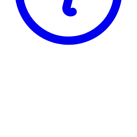
UiO
EXPHIL03
Examen philosophicum
Visning
Karakterfordeling